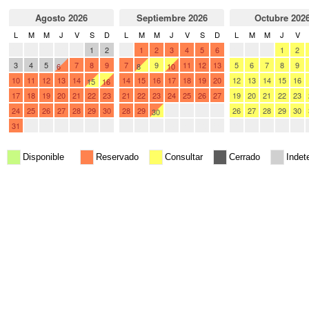
Agosto 2026
Septiembre 2026
Octubre 202
L
M
M
J
V
S
D
L
M
M
J
V
S
D
L
M
M
J
V
27
28
29
30
31
1
2
31
1
2
3
4
5
6
28
29
30
1
2
3
4
5
7
8
9
7
9
11
12
13
5
6
7
8
9
6
8
10
10
11
12
13
14
14
15
16
17
18
19
20
12
13
14
15
16
15
16
17
18
19
20
21
22
23
21
22
23
24
25
26
27
19
20
21
22
23
24
25
26
27
28
29
30
28
29
1
2
3
4
26
27
28
29
30
30
31
1
2
3
4
5
6
5
6
7
8
9
10
11
2
3
4
5
6
Disponible
Reservado
Consultar
Cerrado
Indet