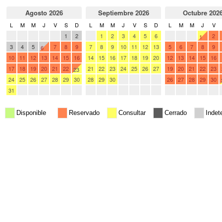
Agosto 2026
Septiembre 2026
Octubre 202
L
M
M
J
V
S
D
L
M
M
J
V
S
D
L
M
M
J
V
27
28
29
30
31
1
2
31
1
2
3
4
5
6
28
29
30
2
1
3
4
5
7
8
9
7
8
9
10
11
12
13
5
6
7
8
9
6
10
11
12
13
14
15
16
14
15
16
17
18
19
20
12
13
14
15
16
17
18
19
20
21
22
21
22
23
24
25
26
27
19
20
21
22
23
23
24
25
26
27
28
29
30
28
29
30
1
2
3
4
26
27
28
29
30
31
1
2
3
4
5
6
5
6
7
8
9
10
11
2
3
4
5
6
Disponible
Reservado
Consultar
Cerrado
Indet