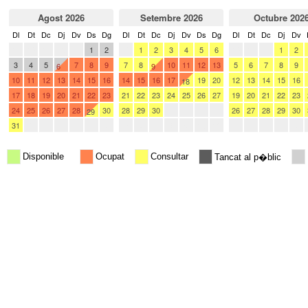
Agost 2026
Setembre 2026
Octubre 202
Dl
Dt
Dc
Dj
Dv
Ds
Dg
Dl
Dt
Dc
Dj
Dv
Ds
Dg
Dl
Dt
Dc
Dj
Dv
27
28
29
30
31
1
2
31
1
2
3
4
5
6
28
29
30
1
2
3
4
5
7
8
9
7
8
10
11
12
13
5
6
7
8
9
6
9
10
11
12
13
14
15
16
14
15
16
17
19
20
12
13
14
15
16
18
17
18
19
20
21
22
23
21
22
23
24
25
26
27
19
20
21
22
23
24
25
26
27
28
30
28
29
30
1
2
3
4
26
27
28
29
30
29
31
1
2
3
4
5
6
5
6
7
8
9
10
11
2
3
4
5
6
Disponible
Ocupat
Consultar
Tancat al p�blic