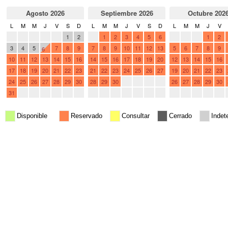
Agosto 2026
Septiembre 2026
Octubre 202
L
M
M
J
V
S
D
L
M
M
J
V
S
D
L
M
M
J
V
27
28
29
30
31
1
2
31
1
2
3
4
5
6
28
29
30
1
2
3
4
5
7
8
9
7
8
9
10
11
12
13
5
6
7
8
9
6
10
11
12
13
14
15
16
14
15
16
17
18
19
20
12
13
14
15
16
17
18
19
20
21
22
23
21
22
23
24
25
26
27
19
20
21
22
23
24
25
26
27
28
29
30
28
29
30
1
2
3
4
26
27
28
29
30
31
1
2
3
4
5
6
5
6
7
8
9
10
11
2
3
4
5
6
Disponible
Reservado
Consultar
Cerrado
Indet